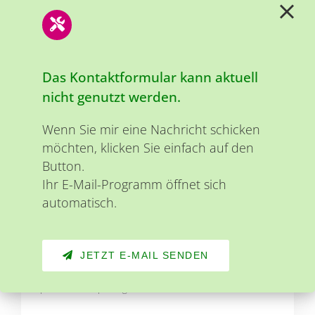
Das Kontaktformular kann aktuell
nicht genutzt werden.
Wenn Sie mir eine Nachricht schicken
möchten, klicken Sie einfach auf den
Button.
Ihr E-Mail-Programm öffnet sich
„Meine Beratung ist individuell an Ihre Bedürfnisse
automatisch.
und Vorlieben angepasst. Sie werden
alltagsgerecht, aktuell und wissenschaftlich fundiert
beraten.“
JETZT E-MAIL SENDEN
Anna Köpper
Diplom-Oecotrophologin