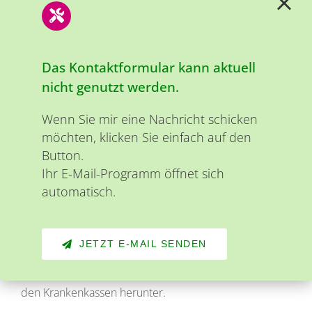
Ernährungstherapie
Das Kontaktformular kann aktuell
nicht genutzt werden.
Eine Ernährungstherapie wird von Ihrem Arzt
Wenn Sie mir eine Nachricht schicken
verordnet. Sie benötigen ein Rezept oder
möchten, klicken Sie einfach auf den
Notwendigkeitsbescheinigung mit einer Diagnose.
Button.
Die gesetzlichen Krankenkassen bezuschussen
Ihr E-Mail-Programm öffnet sich
mindestens 5 Termine pro Jahr. Je nach Krankenkasse
automatisch.
werden 60% – 100 % der anfallenden Kosten
übernommen.
JETZT E-MAIL SENDEN
Laden Sie sich hier die
Notwendigkeitsbescheinigung
für eine Ernährungstherapie zur Bezuschussung bei
den Krankenkassen herunter.